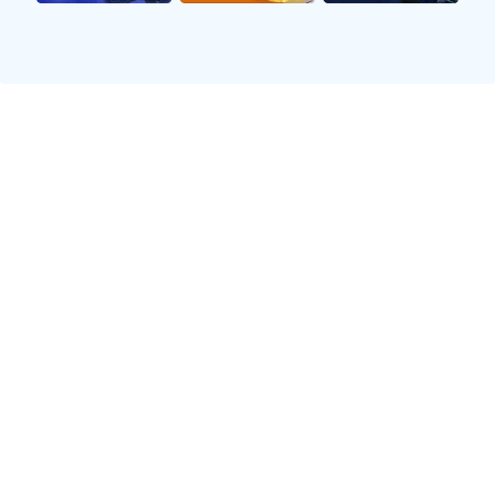
体现在比赛中，也贯穿于他们生活中的方方面
面，让他们在面对更大的挑战时更加从容和坚
定。
因此，足球与篮球明星所展现出的奋斗历程，
不仅是体育竞技的一部分，更是对生活态度的
一种积极引导。他们用实际行动证明，只要心
中有梦，就能通过不断努力去实现，这种信念
深深影响着每一位热爱体育的人。
2、团队协作的重要性
在足球与篮球这两项团队运动中，合作精神至
关重要。不同于单打独斗，这些明星球员往往
需要依赖队友之间默契配合才能取得胜利。例
如，在足球场上，一个准确的传球可能决定比
赛结果，而在篮球场上，一次精妙的助攻同样
能够改变局势。因此，他们必须学会如何与队
友沟通、协作，共同朝着目标努力。